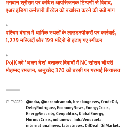
भगवान श्रीराम पर कथित आपत्तिजनक टिप्पणी से विवाद,
एअर इंडिया कर्मचारी वीरवेल को बर्खास्त करने की उठी मांग
पश्चिम बंगाल में धार्मिक स्थलों के लाउडस्पीकरों पर कार्रवाई,
1,279 मस्जिदों और 199 मंदिरों से हटाए गए स्पीकर
PoJK को ‘अलग देश’ बताकर विवादों में NC सांसद चौधरी
मोहम्मद रमजान, अनुच्छेद 370 की बरसी पर गरमाई सियासत
@india
,
@narendramodi
,
breakingnews
,
CrudeOil
,
TAGGED:
DelcyRodriguez
,
EconomyNews
,
EnergyCrisis
,
EnergySecurity
,
Geopolitics
,
GlobalEnergy
,
HormuzCrisis
,
indianews
,
IndiaVenezuela
,
internationalnews
,
latestnews
,
OilDeal
,
OilMarket
,