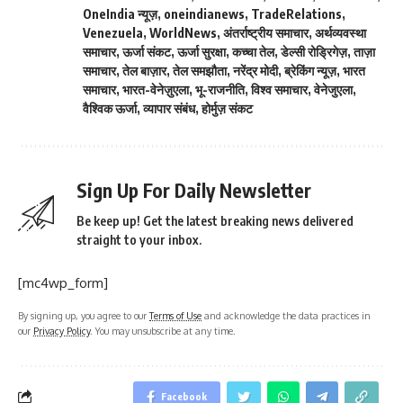
OneIndia न्यूज़
,
oneindianews
,
TradeRelations
,
Venezuela
,
WorldNews
,
अंतर्राष्ट्रीय समाचार
,
अर्थव्यवस्था
समाचार
,
ऊर्जा संकट
,
ऊर्जा सुरक्षा
,
कच्चा तेल
,
डेल्सी रोड्रिगेज़
,
ताज़ा
समाचार
,
तेल बाज़ार
,
तेल समझौता
,
नरेंद्र मोदी
,
ब्रेकिंग न्यूज़
,
भारत
समाचार
,
भारत-वेनेज़ुएला
,
भू-राजनीति
,
विश्व समाचार
,
वेनेजुएला
,
वैश्विक ऊर्जा
,
व्यापार संबंध
,
होर्मुज़ संकट
Sign Up For Daily Newsletter
Be keep up! Get the latest breaking news delivered
straight to your inbox.
[mc4wp_form]
By signing up, you agree to our
Terms of Use
and acknowledge the data practices in
our
Privacy Policy
. You may unsubscribe at any time.
Facebook