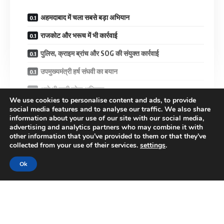
अहमदाबाद में चला सबसे बड़ा अभियान
राजकोट और भरूच में भी कार्रवाई
पुलिस, क्राइम ब्रांच और SOG की संयुक्त कार्रवाई
उपमुख्यमंत्री हर्ष संघवी का बयान
आगे भी जारी रहेगा अभियान
We use cookies to personalise content and ads, to provide
सुरक्षा और सत्यापन पर सरकार का फोकस
social media features and to analyse our traffic. We also share
information about your use of our site with our social media,
advertising and analytics partners who may combine it with
other information that you’ve provided to them or that they’ve
Continue Reading
राज्य सरकार ने स्पष्ट संकेत दिए हैं कि अवैध रूप से रह रहे विदेशी नागरिकों के
collected from your use of their services.
settings
.
खिलाफ यह अभियान आगे भी जारी रहेगा।
Ok
अहमदाबाद में चला सबसे बड़ा अभियान
मीडिया रिपोर्ट्स के अनुसार, अहमदाबाद क्राइम ब्रांच ने चंदोला, गुलामनगर,
दानिलिमदा और खोडियारनगर समेत कई संवेदनशील इलाकों में देर रात विशेष
तलाशी अभियान चलाया।