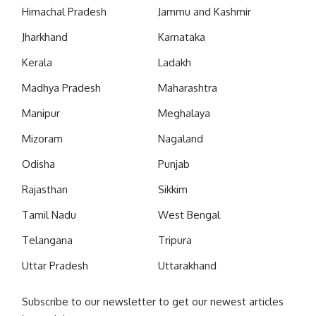
Himachal Pradesh
Jammu and Kashmir
Jharkhand
Karnataka
Kerala
Ladakh
Madhya Pradesh
Maharashtra
Manipur
Meghalaya
Mizoram
Nagaland
Odisha
Punjab
Rajasthan
Sikkim
Tamil Nadu
West Bengal
Telangana
Tripura
Uttar Pradesh
Uttarakhand
Subscribe to our newsletter to get our newest articles