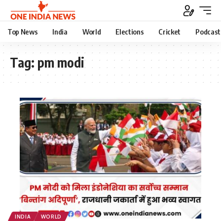
Top News
India
World
Elections
Cricket
Podcast
Tag:
pm modi
INDIA
WORLD