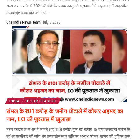
राज्य सरकार ने वर्ष 2025 में संशोधित वक्फ कानून के प्रावधानों के तहत नए 10 सदस्यीय
मध्यप्रदेश वक्फ बोर्ड का गठ?
...
One India News Team
July 6, 2026
INDIA
UTTAR PRADESH
संभल के ₹101 करोड़ के जमीन घोटाले में कौसर अहमद का
नाम, EO की पूछताछ में खुलासा
उत्तर प्रदेश के संभल में सामने आए ₹101 करोड़ मूल्य की करीब 38 बीघा सरकारी जमीन के
कथित फर्जीवाड़े की जांच अब तत्कालीन नगर पालिका अध्यक्ष कौसर अहमद की भूमिका तक