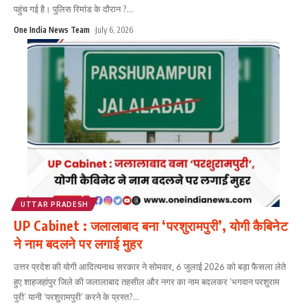
पहुंच गई है। पुलिस रिमांड के दौरान ?
...
One India News Team
July 6, 2026
UTTAR PRADESH
UP Cabinet : जलालाबाद बना ‘परशुरामपुरी’, योगी कैबिनेट
ने नाम बदलने पर लगाई मुहर
उत्तर प्रदेश की योगी आदित्यनाथ सरकार ने सोमवार, 6 जुलाई 2026 को बड़ा फैसला लेते
हुए शाहजहांपुर जिले की जलालाबाद तहसील और नगर का नाम बदलकर ‘भगवान परशुराम
पुरी’ यानी ‘परशुरामपुरी’ करने के प्रस्त?
...