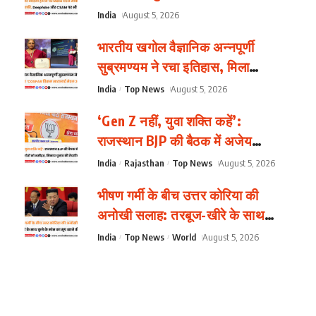
Deepfake और CSAM पर भी मानी
India
August 5, 2026
चूक
भारतीय खगोल वैज्ञानिक अन्नपूर्णी
सुब्रमण्यम ने रचा इतिहास, मिला
‘COSPAR विक्रम साराभाई मेडल
India
Top News
August 5, 2026
2026’
‘Gen Z नहीं, युवा शक्ति कहें’:
राजस्थान BJP की बैठक में अजेय
कुमार की कार्यकर्ताओं को नसीहत,
India
Rajasthan
Top News
August 5, 2026
निकाय चुनाव की तैयारियों पर मंथन
भीषण गर्मी के बीच उत्तर कोरिया की
अनोखी सलाह: तरबूज-खीरे के साथ
कुत्ते के मांस का सूप खाने की सिफारिश
India
Top News
World
August 5, 2026