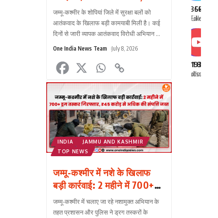
सो
फिल
लतीफ भट की तलाश तेज
36k
56
मी
जम्मू-कश्मीर के शोपियां जिले में सुरक्षा बलों को
'रा
Follow
Like
प्ल
आतंकवाद के खिलाफ बड़ी कामयाबी मिली है। कई
का
दिनों से जारी व्यापक आतंकवाद विरोधी अभियान के
One
ट्र
पांचवें दिन बुधवार, 8 जुलाई 2026 को प्रतिबंधित
India
रि
One India News Team
July 8, 2026
आतंकी संग?
...
News
होत
193
1.8k
Team
ही
Subscribe
Follow
Augus
सो
5,
मी
2026
पर
छा
गय
है।
INDIA
JAMMU AND KASHMIR
गुर
TOP NEWS
30
जु
जम्मू-कश्मीर में नशे के खिलाफ
20
बड़ी कार्रवाई: 2 महीने में 700+
को
ड्रग तस्कर गिरफ्तार, ₹45 करोड़
सु
जम्मू-कश्मीर में चलाए जा रहे नशामुक्त अभियान के
से अधिक की संपत्ति जब्त
4:
तहत प्रशासन और पुलिस ने ड्रग तस्करों के