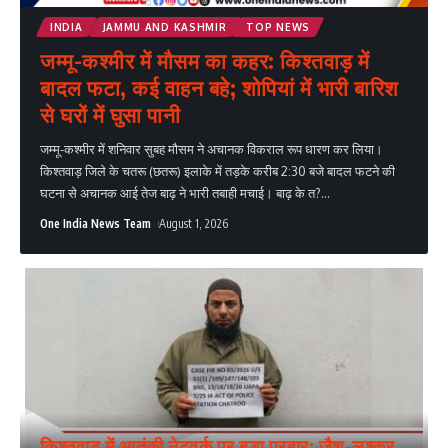
INDIA
JAMMU AND KASHMIR
TOP NEWS
जम्मू-कश्मीर में मौसम का कहर: किश्तवाड़ में
बादल फटा, कई वाहन बहे; शोपियां में भारी बारिश
से घरों में घुसा पानी
जम्मू-कश्मीर में शनिवार सुबह मौसम ने अचानक विकराल रूप धारण कर लिया।
किश्तवाड़ जिले के चतरू (छतरू) इलाके में तड़के करीब 2:30 बजे बादल फटने की
घटना से अचानक आई तेज बाढ़ ने भारी तबाही मचाई। बाढ़ के त?
...
One India News Team
August 1, 2026
किश्तवाड़ में आतंकी नेटवर्क पर बड़ा प्रहार: जैश-लश्कर