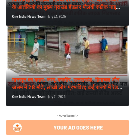
के आतंकियों का मुख्य ग्राउंड हैंडलर मौलवी रफीक नाइक
गिरफ्तार
One India News Team
July 22, 2026
मानसून का कहर: जम्मू-कश्मीर, उत्तराखंड, हिमाचल और
असम में 28 मौतें, लाखों लोग प्रभावित; कई राज्यों में रेड
अलर्ट
One India News Team
July 21, 2026
- Advertisement -