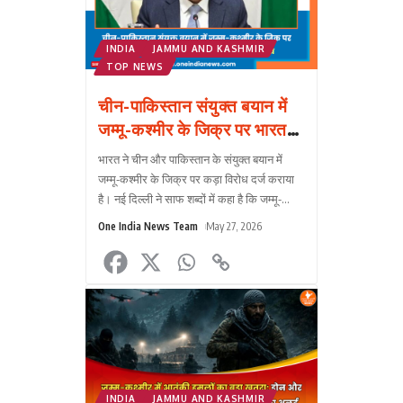
INDIA
JAMMU AND KASHMIR
TOP NEWS
चीन-पाकिस्तान संयुक्त बयान में
जम्मू-कश्मीर के जिक्र पर भारत
का कड़ा विरोध, MEA ने दोहराया
भारत ने चीन और पाकिस्तान के संयुक्त बयान में
सख्त रुख
जम्मू-कश्मीर के जिक्र पर कड़ा विरोध दर्ज कराया
है। नई दिल्ली ने साफ शब्दों में कहा है कि जम्मू-
कश्मीर और केंद्र शासित प्रदेश लद्दाख भारत के
One India News Team
May 27, 2026
अभिन्न
...
INDIA
JAMMU AND KASHMIR