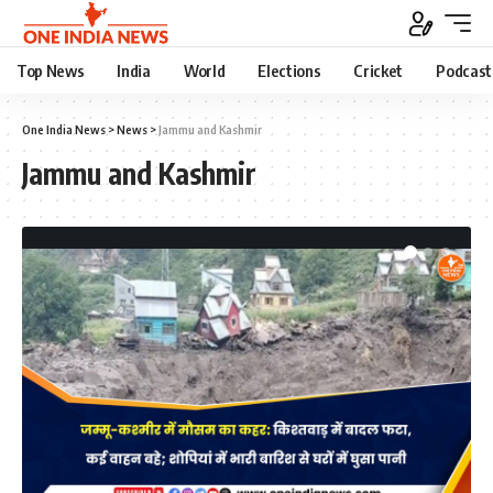
Top News
India
World
Elections
Cricket
Podcast
One India News
>
News
>
Jammu and Kashmir
Jammu and Kashmir