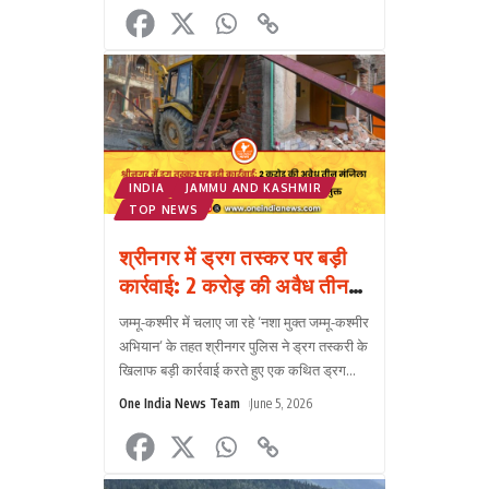
INDIA
JAMMU AND KASHMIR
TOP NEWS
श्रीनगर में ड्रग तस्कर पर बड़ी
कार्रवाई: 2 करोड़ की अवैध तीन
मंजिला इमारत ध्वस्त, करोड़ों की
जम्मू-कश्मीर में चलाए जा रहे ‘नशा मुक्त जम्मू-कश्मीर
सरकारी जमीन भी कराई मुक्त
अभियान’ के तहत श्रीनगर पुलिस ने ड्रग तस्करी के
खिलाफ बड़ी कार्रवाई करते हुए एक कथित ड्रग
तस्कर की करीब 2 करोड़ रुपये मूल्य की तीन मंजिला
One India News Team
June 5, 2026
इम
...