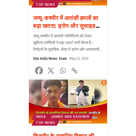
TOP NEWS
जम्मू-कश्मीर में आतंकी हमलों का
बड़ा खतरा: ड्रोन और सुसाइड
अटैक की साजिश, खुफिया
जम्मू-कश्मीर में आतंकी गतिविधियों को लेकर
एजेंसियों का अलर्ट
खुफिया एजेंसियों ने बड़ा अलर्ट जारी किया है।
रिपोर्ट्स के मुताबिक, क्षेत्र में ड्रोन और आत्मघाती
(सुसाइड) हमलों की साजिश रची जा रही है, जिससे
One India News Team
May 23, 2026
सुरक्ष?
...
INDIA
JAMMU AND KASHMIR
TOP NEWS
बिजनौर के नाबालिग विशाल की