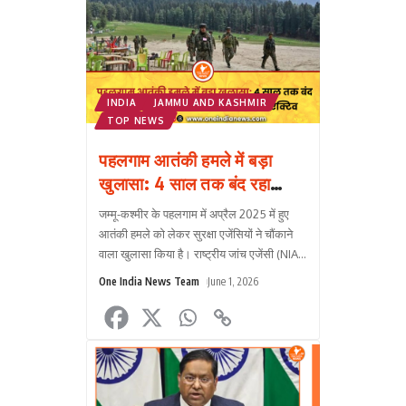
INDIA
JAMMU AND KASHMIR
TOP NEWS
पहलगाम आतंकी हमले में बड़ा
खुलासा: 4 साल तक बंद रहा
फोन, हमले से ठीक पहले किया
जम्मू-कश्मीर के पहलगाम में अप्रैल 2025 में हुए
गया एक्टिव
आतंकी हमले को लेकर सुरक्षा एजेंसियों ने चौंकाने
वाला खुलासा किया है। राष्ट्रीय जांच एजेंसी (NIA)
और जम्मू-कश्मीर पुलिस की जांच में सामने आया है
One India News Team
June 1, 2026
कि हम?
...