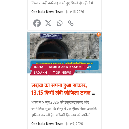
बजे
खिलाफ बड़ी कार्रवाई करते हुए पिछले दो महीनों में
रि
700 से अधिक तस्करों को गिरफ्तार किया है।
One India News Team
June 16, 2026
हुए
अभियान के दौरा?
...
इस
ट्र
को
दर्
का
जब
रिस
One
INDIA
JAMMU AND KASHMIR
India
LADAKH
TOP NEWS
News
लद्दाख का सपना हुआ साकार,
Team
13.15 किमी लंबी ज़ोजिला टनल का
July
30,
ऐतिहासिक ब्रेकथ्रू आज,
भारत ने 9 जून 2026 को इंफ्रास्ट्रक्चर और
2026
कश्मीर-लद्दाख अब सालभर जुड़े
रणनीतिक सुरक्षा के क्षेत्र में एक ऐतिहासिक उपलब्धि
रहेंगे
हासिल कर ली है। पश्चिमी हिमालय की बर्फीली
चोटियों के नीचे बन रही बहुप्रतीक्षित 13.15
One India News Team
June 9, 2026
किलोमीटर लंबी ज़ोज?
...