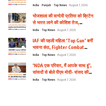
नारे और झंडा लगाने का दावा, पुलिस-
India
Punjab
Top News
August 7, 2026
सुरक्षा एजेंसियां अलर्ट
भोजशाला की वाग्देवी प्रतिमा को ब्रिटेन
से भारत लाने की कोशिश तेज,
सांस्कृतिक धरोहर की वापसी के लिए
India
Top News
August 7, 2026
कूटनीतिक पहल
IAF की पहली महिला ‘Top Gun’ बनीं
भावना कंठ, Fighter Combat
Leader Course पूरा कर रचा
India
Top News
August 7, 2026
इतिहास
‘NDA एक परिवार, मैं आपके साथ हूं’,
सांसदों से बोले पीएम मोदी- संसद की
डिबेट में बढ़-चढ़कर लें हिस्सा
India
Top News
August 7, 2026