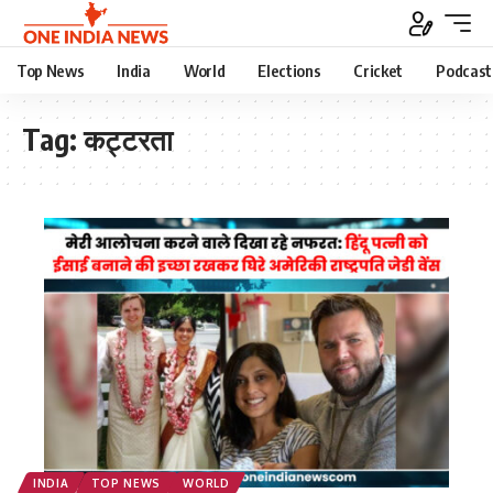
Top News
India
World
Elections
Cricket
Podcast
Tag:
कट्टरता
INDIA
TOP NEWS
WORLD