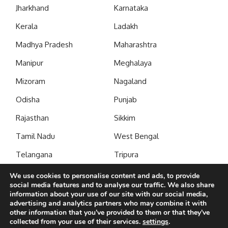
Jharkhand
Karnataka
Kerala
Ladakh
Madhya Pradesh
Maharashtra
Manipur
Meghalaya
Mizoram
Nagaland
Odisha
Punjab
Rajasthan
Sikkim
Tamil Nadu
West Bengal
Telangana
Tripura
Uttar Pradesh
Uttarakhand
We use cookies to personalise content and ads, to provide
social media features and to analyse our traffic. We also share
information about your use of our site with our social media,
Subscribe to our newsletter to get our newest articles
advertising and analytics partners who may combine it with
instantly!
other information that you’ve provided to them or that they’ve
collected from your use of their services.
settings
.
Name