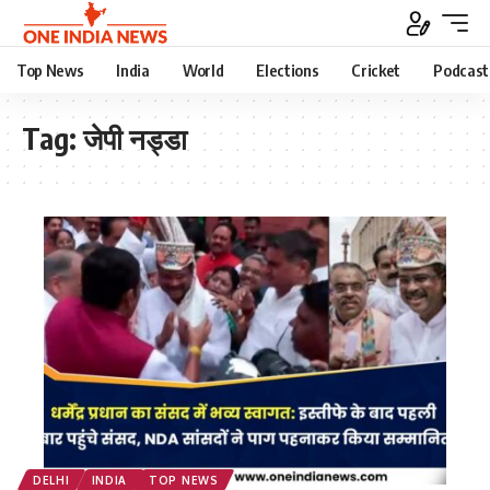
Top News
India
World
Elections
Cricket
Podcast
Tag:
जेपी नड्डा
DELHI
INDIA
TOP NEWS