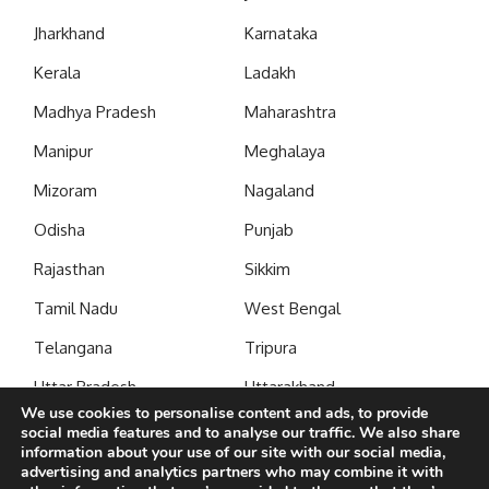
Jharkhand
Karnataka
Kerala
Ladakh
Madhya Pradesh
Maharashtra
Manipur
Meghalaya
Mizoram
Nagaland
Odisha
Punjab
Rajasthan
Sikkim
Tamil Nadu
West Bengal
Telangana
Tripura
Uttar Pradesh
Uttarakhand
We use cookies to personalise content and ads, to provide
social media features and to analyse our traffic. We also share
Subscribe to our newsletter to get our newest articles
information about your use of our site with our social media,
instantly!
advertising and analytics partners who may combine it with