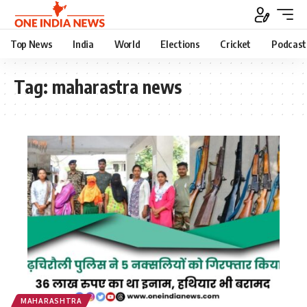
Top News
India
World
Elections
Cricket
Podcast
Tag:
maharastra news
MAHARASHTRA