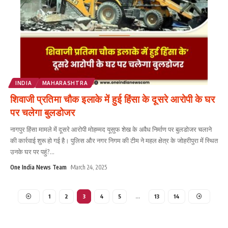
INDIA
MAHARASHTRA
शिवाजी प्रतिमा चौक इलाके में हुई हिंसा के दूसरे आरोपी के घर
पर चलेगा बुलडोजर
नागपुर हिंसा मामले में दूसरे आरोपी मोहम्मद यूसुफ शेख के अवैध निर्माण पर बुलडोजर चलाने
की कार्रवाई शुरू हो गई है। पुलिस और नगर निगम की टीम ने महल क्षेत्र के जोहरीपुरा में स्थित
उनके घर पर पहुं?
...
One India News Team
March 24, 2025
1
2
3
4
5
…
13
14