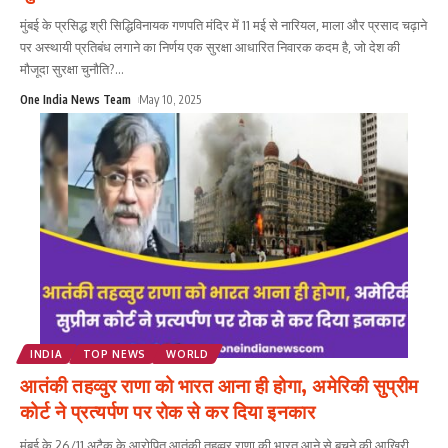
मुंबई के प्रसिद्ध श्री सिद्धिविनायक गणपति मंदिर में 11 मई से नारियल, माला और प्रसाद चढ़ाने
पर अस्थायी प्रतिबंध लगाने का निर्णय एक सुरक्षा आधारित निवारक कदम है, जो देश की
मौजूदा सुरक्षा चुनौति?
...
One India News Team
May 10, 2025
INDIA
TOP NEWS
WORLD
आतंकी तहव्वुर राणा को भारत आना ही होगा, अमेरिकी सुप्रीम
कोर्ट ने प्रत्यर्पण पर रोक से कर दिया इनकार
मुंबई के 26/11 अटैक के आरोपित आतंकी तहव्वुर राणा की भारत आने से बचने की आखिरी