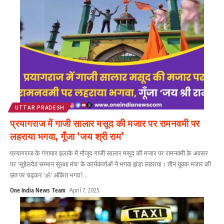
UTTAR PRADESH
प्रयागराज में गाजी सालार मसूद की मजार पर रामनवमी पर
लहराया भगवा, गूँजा ‘जय श्री राम’
प्रयागराज के गंगापार इलाके में मौजूद गाजी सालार मसूद की मजार पर रामनवमी के अवसर
पर 'सुहेलदेव सम्मान सुरक्षा मंच' के कार्यकर्ताओं ने भगवा झंडा लहराया। तीन युवक मजार की
छत पर चढ़कर 'ॐ' अंकित भगव?
...
One India News Team
April 7, 2025