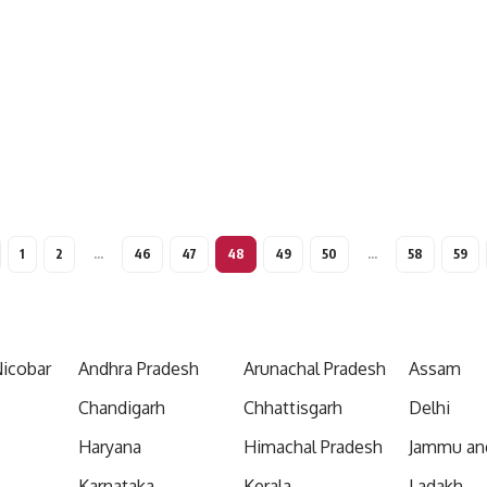
1
2
…
46
47
48
49
50
…
58
59
icobar
Andhra Pradesh
Arunachal Pradesh
Assam
Chandigarh
Chhattisgarh
Delhi
Haryana
Himachal Pradesh
Jammu an
Karnataka
Kerala
Ladakh