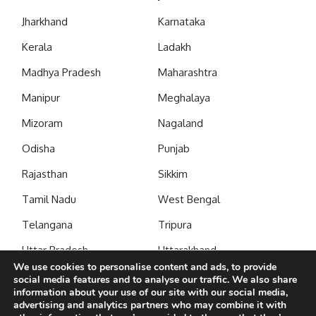
Jharkhand
Karnataka
Kerala
Ladakh
Madhya Pradesh
Maharashtra
Manipur
Meghalaya
Mizoram
Nagaland
Odisha
Punjab
Rajasthan
Sikkim
Tamil Nadu
West Bengal
Telangana
Tripura
Uttar Pradesh
Uttarakhand
We use cookies to personalise content and ads, to provide
social media features and to analyse our traffic. We also share
Subscribe to our newsletter to get our newest articles
information about your use of our site with our social media,
instantly!
advertising and analytics partners who may combine it with