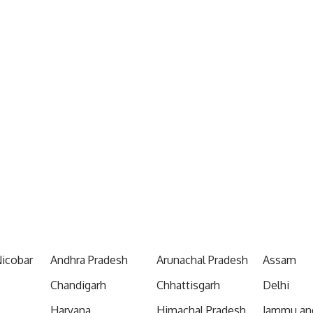
icobar
Andhra Pradesh
Arunachal Pradesh
Assam
Chandigarh
Chhattisgarh
Delhi
Haryana
Himachal Pradesh
Jammu an