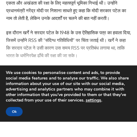
एकता और अखंडता की रक्षा के लिए महत्वपूर्ण भूमिका निभाई थी। उन्होंने
प्रधानमंत्री नरेंद्र मोदी पर निशाना साधते हुए कहा कि मोदी सरकार पटेल का
नाम तो लेती है, लेकिन उनके आदर्शों पर चलने की बात नहीं करती।
इस दौरान खर्गे ने सरदार पटेल के 1948 के उस ऐतिहासिक पत्र का हवाला दिया,
जिसमें उन्होंने RSS की “संदिग्ध गतिविधियों” पर चिंता जताई थी। खर्गे ने कहा
कि सरदार पटेल ने उसी कारण उस समय RSS पर प्रतिबंध लगाया था, ताकि
भारत के धर्मनिरपेक्ष ढाँचे की रक्षा की जा सके।
#BreakingNews
| खरगे का विवादास्पद बयान:
We use cookies to personalise content and ads, to provide
आरएसएस पर प्रतिबंध की मांग, कानून-व्यवस्था बिगाड़ने का ठीकरा संघ पर!
social media features and to analyse our traffic. We also share
information about your use of our site with our social media,
कांग्रेस अध्यक्ष मल्लिकार्जुन खरगे ने एक बार फिर विवादों को जन्म दे दिया है।
advertising and analytics partners who may combine it with
कर्नाटक में आयोजित एक रैली में खरगे ने आरएसएस पर पुराना प्रतिबंध दोबारा
other information that you’ve provided to them or that they’ve
Continue Reading
collected from your use of their services.
settings
.
लगाने की मांग…
pic.twitter.com/q4BRGUpOrq
— One India News (@oneindianewscom)
November 1,
Ok
2025
हालाँकि, खर्गे के इस बयान पर उनके ही दल के वरिष्ठ नेता और सांसद कार्ति