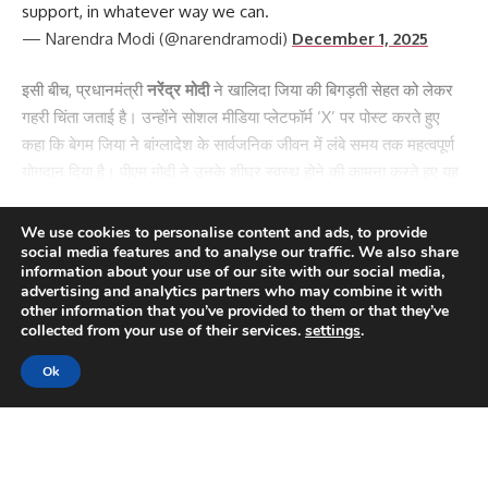
support, in whatever way we can.
— Narendra Modi (@narendramodi)
December 1, 2025
इसी बीच, प्रधानमंत्री
नरेंद्र मोदी
ने खालिदा जिया की बिगड़ती सेहत को लेकर
गहरी चिंता जताई है। उन्होंने सोशल मीडिया प्लेटफॉर्म ‘X’ पर पोस्ट करते हुए
कहा कि बेगम जिया ने बांग्लादेश के सार्वजनिक जीवन में लंबे समय तक महत्वपूर्ण
योगदान दिया है। पीएम मोदी ने उनके शीघ्र स्वस्थ होने की कामना करते हुए यह
भी कहा कि भारत उपचार से लेकर हर संभव सहायता देने के लिए तैयार है।
राजनीतिक विश्लेषक इस प्रतिक्रिया को केवल औपचारिक संवेदना नहीं, बल्कि
Continue Reading
We use cookies to personalise content and ads, to provide
social media features and to analyse our traffic. We also share
संकेतों से भरा कदम मान रहे हैं, क्योंकि खालिदा जिया देश की राजनीति में शेख
information about your use of our site with our social media,
हसीना के बाद सबसे प्रभावशाली नेता मानी जाती हैं।
advertising and analytics partners who may combine it with
other information that you’ve provided to them or that they’ve
collected from your use of their services.
settings
.
विशेषज्ञों का यह भी मानना है कि मोदी का बयान भारत की
‘सॉफ्ट बैलेंसिंग’
रणनीति
का हिस्सा हो सकता है। यह टिप्पणी ऐसे समय आई है जब चीन से आए डॉक्टर
Ok
ढाका में बेगम जिया की चिकित्सा स्थिति का मूल्यांकन कर रहे थे। कूटनीति पर
नज़र रखने वालों के अनुसार, भारत का संदेश मानवीय चिंता के साथ-साथ क्षेत्रीय
राजनीति में संतुलन बनाए रखने का भी संकेत है।