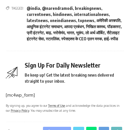
@india
,
@narendramodi
,
breakingnews
,
TAGGED:
currentnews
,
hindinews
,
internationalnews
,
latestnews
,
oneindianews
,
topnews
,
अमेरिकी अरबपति
,
आधुनिक इंटरनेट समाधान
,
आपदा प्रबंधन
,
निखिल कामथ
,
पॉडकास्ट
,
फ्री इंटरनेट
,
बाढ़
,
भरोसेमंद
,
भारत
,
भूकंप
,
लो अर्थ ऑर्बिट
,
सैटेलाइट
इंटरनेट सेवा
,
स्टारलिंक
,
स्पेसएक्स के CEO एलन मस्क
,
हाई-स्पीड
Sign Up For Daily Newsletter
Be keep up! Get the latest breaking news delivered
straight to your inbox.
[mc4wp_form]
By signing up, you agree to our
Terms of Use
and acknowledge the data practices in
our
Privacy Policy
. You may unsubscribe at any time.