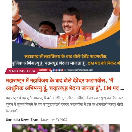
MAHARASHTRA
महाराष्ट्र में महाविजय के बाद बोले देवेंद्र फडणवीस, ‘मैं
आधुनिक अभिमन्यु हूं, चक्रव्यूह भेदना जानता हूं’, CM पद को
लेकर भी बोले
महाराष्ट्र में महायुति (भाजपा, शिवसेना शिंदे गुट, और एनसीपी अजित पवार गुट) को विधानसभा
चुनाव में बहुमत मिलने के बाद उपमुख्यमंत्री देवेंद्र फडणवीस ने इसे प्रधानमंत्री नरेंद्र मोदी
के नेतृत्?
...
One India News Team
November 23, 2024