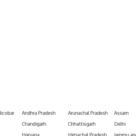
icobar
Andhra Pradesh
Arunachal Pradesh
Assam
Chandigarh
Chhattisgarh
Delhi
Haryana
Himachal Pradesh
Jammu an