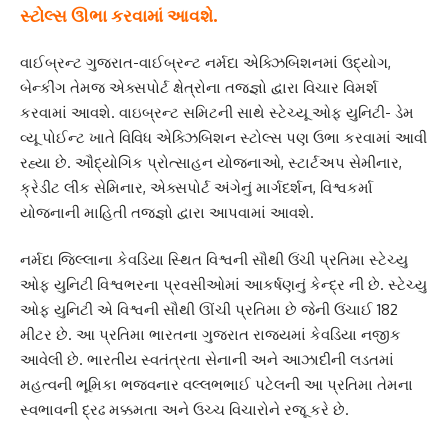
સ્ટોલ્સ ઊભા કરવામાં આવશે.
વાઈબ્રન્ટ ગુજરાત-વાઈબ્રન્ટ નર્મદા એક્ઝિબિશનમાં ઉદ્યોગ,
બેન્કીંગ તેમજ એક્સપોર્ટ ક્ષેત્રોના તજજ્ઞો દ્વારા વિચાર વિમર્શ
કરવામાં આવશે. વાઇબ્રન્ટ સમિટની સાથે સ્ટેચ્યૂ ઓફ યુનિટી- ડેમ
વ્યૂ પોઈન્ટ ખાતે વિવિધ એક્ઝિબિશન સ્ટોલ્સ પણ ઉભા કરવામાં આવી
રહ્યા છે. ઔદ્યોગિક પ્રોત્સાહન યોજનાઓ, સ્ટાર્ટઅપ સેમીનાર,
ક્રેડીટ લીંક સેમિનાર, એક્સપોર્ટ અંગેનું માર્ગદર્શન, વિશ્વકર્મા
યોજનાની માહિતી તજજ્ઞો દ્વારા આપવામાં આવશે.
નર્મદા જિલ્લાના કેવડિયા સ્થિત વિશ્વની સૌથી ઉંચી પ્રતિમા સ્ટેચ્યુ
ઓફ યુનિટી વિશ્વભરના પ્રવસીઓમાં આકર્ષણનું કેન્દ્ર ની છે. સ્ટેચ્યુ
ઓફ યુનિટી એ વિશ્વની સૌથી ઊંચી પ્રતિમા છે જેની ઉંચાઈ 182
મીટર છે. આ પ્રતિમા ભારતના ગુજરાત રાજ્યમાં કેવડિયા નજીક
આવેલી છે. ભારતીય સ્વતંત્રતા સેનાની અને આઝાદીની લડતમાં
મહત્વની ભૂમિકા ભજવનાર વલ્લભભાઈ પટેલની આ પ્રતિમા તેમના
સ્વભાવની દ્રઢ મક્કમતા અને ઉચ્ચ વિચારોને રજૂ કરે છે.