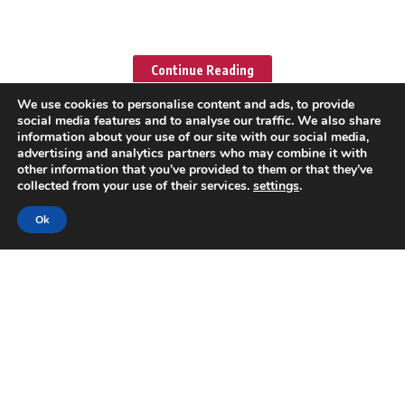
You Might Also Like
Continue Reading
We use cookies to personalise content and ads, to provide
social media features and to analyse our traffic. We also share
National Handloom Day 2026: PM मोदी की
information about your use of our site with our social media,
advertising and analytics partners who may combine it with
देशवासियों से खास अपील, ‘GRWM’ वीडियो बनाकर दुनिया
other information that you’ve provided to them or that they’ve
को दिखाएं भारत की हथकरघा विरासत
collected from your use of their services.
settings
.
Ok
Thailand School Shooting: बैंकॉक के पास स्कूल में
छात्र ने की फायरिंग, शिक्षक की मौत; 4 घायल, हमलावर ने
की आत्महत्या
W
e influence 20 million users and is the number one
business and technology news network on the planet
संस्थापक अभिजीत दिपके के घर के बाहर कार्यकर्ताओं का
धरना, भाई-भतीजावाद और पक्षपात के गंभीर आरोप
Andaman Nicobar
Andhra Pradesh
Arunachal Pradesh
Assam