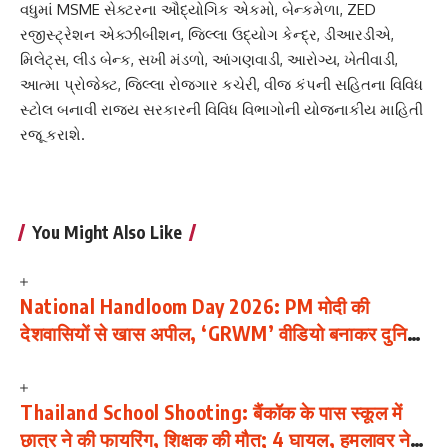
વધુમાં MSME સેક્ટરના ઔદ્યોગિક એકમો, બેન્કમેળા, ZED
રજીસ્ટ્રેશન એક્ઝીબીશન, જિલ્લા ઉદ્યોગ કેન્દ્ર, ડીઆરડીએ,
મિલેટ્સ, લીડ બેન્ક, સખી મંડળો, આંગણવાડી, આરોગ્ય, ખેતીવાડી,
આત્મા પ્રોજેક્ટ, જિલ્લા રોજગાર કચેરી, વીજ કંપની સહિતના વિવિધ
સ્ટોલ બનાવી રાજ્ય સરકારની વિવિધ વિભાગોની યોજનાકીય માહિતી
રજૂ કરાશે.
You Might Also Like
National Handloom Day 2026: PM मोदी की
देशवासियों से खास अपील, ‘GRWM’ वीडियो बनाकर दुनिया
को दिखाएं भारत की हथकरघा विरासत
Thailand School Shooting: बैंकॉक के पास स्कूल में
छात्र ने की फायरिंग, शिक्षक की मौत; 4 घायल, हमलावर ने