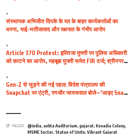
की आत्महत्या
संस्थापक अभिजीत दिपके के घर के बाहर कार्यकर्ताओं का
धरना, भाई-भतीजावाद और पक्षपात के गंभीर आरोप
Article 370 Protest: इल्तिजा मुफ्ती पर पुलिस अधिकारी
को काटने का आरोप, महबूबा मुफ्ती समेत FIR दर्ज; श्रीनगर
पुलिस ने भेजा समन
Gen-Z से जुड़ने की नई पहल: विदेश मंत्रालय की
Snapchat पर एंट्री, रणधीर जायसवाल बोले—‘आइए Snap
करें’
@india
,
aekta Auditorium
,
gujarat
,
Kevadia Colony
,
TAGGED:
MSME Sector
,
Statue of Unity
,
Vibrant Gujarat