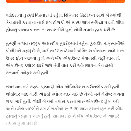
વડોદરાના હરણી વિસ્તારમાં રહેતા સિનિયર સિટીઝન સાથે બેંકમાંથી
કેવાયસી કરવાના નામે ઠગ ટોળકી એ 9.90 લાખ રૂપિયા પડાવી લીધા
હોવાનું બનાવ બનતા સાયબર સેલે ગુનો નોંધી તપાસ હાથ ધરી છે.
હરણી તળાવ નજીક અમરદીપ હાઈટ્સમાં રહેતા કુલદીપ ચક્રવર્તીએ
પોલીસને કહ્યું છે કે, ગઈ તા 12 સપ્ટેમ્બરે એક્સિસ બેન્કના નામે મારા
ઉપર ફોન આવ્યો હતો અને બેંક એકાઉન્ટ કેવાયસી નહીં થાય તો
એકાઉન્ટ ક્લોઝ થઈ જશે તેવી વાત કરી ઓનલાઇન કેવાયસી
કરવાની ઓફર કરી હતી.
ત્યારબાદ ઠગે કહ્યા પ્રમાણે એક એપ્લિકેશન ડાઉનલોડ કરી હતી.
થોડીવાર બાદ મારી એફડી ક્લોઝ થઈ ગઈ છે તેઓ મને મેસેજ મળતા
શંકા ગઈ હતી. જેથી બેંકમાં તપાસ કરતા મારું એકાઉન્ટ હેક કરી
અને ઇમેલ બદલીને ઠગ ટોળકીએ રૂ 9.90 લાખ ટ્રાન્સફર કરી લીધા
હોવાનું જણાય આવ્યું હતું. સાયબર છે ને બેંક એકાઉન્ટ ને આધારે
તપાસ હાથ ધરી છે.