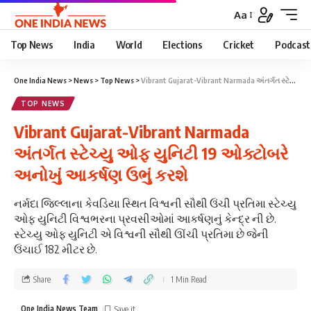
Aa
Top News
India
World
Elections
Cricket
Podcast
One India News
>
News
>
Top News
>
Vibrant Gujarat-Vibrant Narmada અંતર્ગત સ્ટેચ્યુ ઓફ યુનિટી 19 ઓક્ટોબરે અનોખું આકર્ષણ ઉભું કરશે
TOP NEWS
Vibrant Gujarat-Vibrant Narmada
અંતર્ગત સ્ટેચ્યુ ઓફ યુનિટી 19 ઓક્ટોબરે
અનોખું આકર્ષણ ઉભું કરશે
નર્મદા જિલ્લાના કેવડિયા સ્થિત વિશ્વની સૌથી ઉંચી પ્રતિમા સ્ટેચ્યુ
ઓફ યુનિટી વિશ્વભરના પ્રવસીઓમાં આકર્ષણનું કેન્દ્ર ની છે.
સ્ટેચ્યુ ઓફ યુનિટી એ વિશ્વની સૌથી ઊંચી પ્રતિમા છે જેની
ઉંચાઈ 182 મીટર છે.
Share
1 Min Read
One India News Team