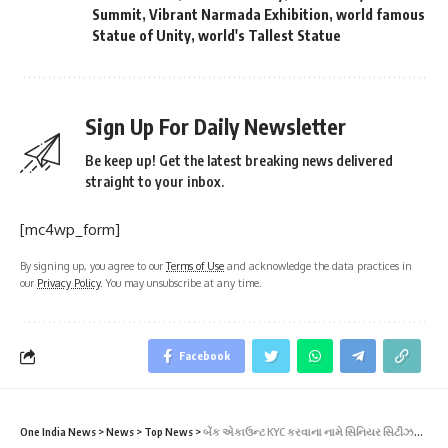
Summit
,
Vibrant Narmada Exhibition
,
world famous
Statue of Unity
,
world's Tallest Statue
Sign Up For Daily Newsletter
Be keep up! Get the latest breaking news delivered
straight to your inbox.
[mc4wp_form]
By signing up, you agree to our
Terms of Use
and acknowledge the data practices in
our
Privacy Policy
. You may unsubscribe at any time.
Facebook
One India News
>
News
>
Top News
>
બેંક એકાઉન્ટ KYC કરવાના નામે સિનિયર સિટીઝનની FD ટ્રાન્સફર કરી લીધી