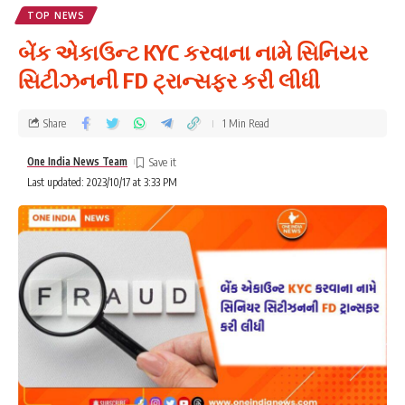
TOP NEWS
બેંક એકાઉન્ટ KYC કરવાના નામે સિનિયર
સિટીઝનની FD ટ્રાન્સફર કરી લીધી
Share
1 Min Read
One India News Team
Last updated: 2023/10/17 at 3:33 PM