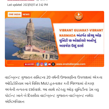
Last updated: 2023/10/17 at 3:42 PM
વાઈબ્રન્ટ ગુજરાત સમિટના 20 વર્ષની ઉજવણીના ઉપલક્ષમાં એકતા
ઓડિટોરિયમ ખાતે વિવિધ MoU હસ્તાક્ષર કરી જિલ્લામાં રોકાણ
અંગેની તત્પરતા દર્શાવાશે. આ સાથે સ્ટેચ્યુ ઓફ યુનિટીના ડેમ વ્યુ
પોઈન્ટ ખાતે બે દિવસીય વાઈબ્રન્ટ ગુજરાત-વાઈબ્રન્ટ નર્મદા
એક્ઝિબિશન