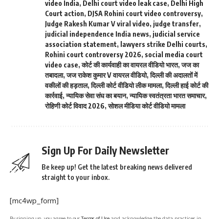
video India
,
Delhi court video leak case
,
Delhi High
Court action
,
DJSA Rohini court video controversy
,
Judge Rakesh Kumar V viral video
,
judge transfer
,
judicial independence India news
,
judicial service
association statement
,
lawyers strike Delhi courts
,
Rohini court controversy 2026
,
social media court
video case
,
कोर्ट की कार्यवाही का वायरल वीडियो भारत
,
जज का
तबादला
,
जज राकेश कुमार V वायरल वीडियो
,
दिल्ली की अदालतों में
वकीलों की हड़ताल
,
दिल्ली कोर्ट वीडियो लीक मामला
,
दिल्ली हाई कोर्ट की
कार्रवाई
,
न्यायिक सेवा संघ का बयान
,
न्यायिक स्वतंत्रता भारत समाचार
,
रोहिणी कोर्ट विवाद 2026
,
सोशल मीडिया कोर्ट वीडियो मामला
Sign Up For Daily Newsletter
Be keep up! Get the latest breaking news delivered
straight to your inbox.
[mc4wp_form]
By signing up, you agree to our
Terms of Use
and acknowledge the data practices in