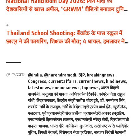
National Handloom Day 2026: PM मोदी की
देशवासियों से खास अपील, ‘GRWM’ वीडियो बनाकर दुनिया
को दिखाएं भारत की हथकरघा विरासत
Thailand School Shooting: बैंकॉक के पास स्कूल में
छात्र ने की फायरिंग, शिक्षक की मौत; 4 घायल, हमलावर ने
की आत्महत्या
@india
,
@narendramodi
,
BJP
,
breakingnews
,
TAGGED:
Congress
,
currentaffairs
,
currentnews
,
hindinews
,
latestnews
,
oneindianews
,
topnews
,
अटल बिहारी
वाजपेयी
,
असुरक्षा की भावना
,
आधिकारिक रिकॉर्ड
,
कांग्रेस नेता राहुल
गांधी
,
केंद्र सरकार
,
केंद्रीय मंत्री सतीश चंद्र दुबे
,
डॉ. मनमोहन सिंह
,
तस्वीरें
,
नॉर्वे के राजदूत
,
नॉर्वे के विदेश मंत्री एस्पेन बार्थ ईडे
,
न्यूजीलैंड
,
पलटवार
,
पूर्व प्रधानमंत्री शेख हसीना
,
प्रधानमंत्री अनवर इब्राहिम
,
प्रधानमंत्री क्रिस्टोफर लक्सन
,
प्रधानमंत्री नरेंद्र मोदी
,
प्रियंका गांधी
वाड्रा
,
भाजपा
,
भारत दौरे
,
मलेशिया
,
मुलाकात
,
रूसी राष्ट्रपति व्लादिमीर
पुतिन
,
विपक्षी नेताओं
,
विशेषकर नेता प्रतिपक्ष
,
सरकार विदेशी मेहमानों