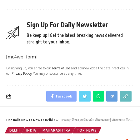
Sign Up For Daily Newsletter
Be keep up! Get the latest breaking news delivered
straight to your inbox.
[mc4wp_form]
By signing up, you agree to our
Terms of Use
and acknowledge the data practices in
our
Privacy Policy
. You may unsubscribe at any time.
Facebook
One India News
>
News
>
Delhi
>
400 फ्लाइट कैंसल, आखिर कौन सी आफत आई जो आसमान में उड़ते विमान जमीन पर खड़े
DELHI
INDIA
MAHARASHTRA
TOP NEWS