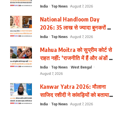
विदेशी फंडिंग की जवाबदेही से घबराए
India
Top News
August 7, 2026
लोग फैला रहे हैं लोकतंत्र खतरे में होने
National Handloom Day
का नैरेटिव
2026: 35 लाख से ज्यादा बुनकरों की
आजीविका का आधार हथकरघा, PM
India
Top News
August 7, 2026
मोदी ने GRWM वीडियो शेयर करने
Mahua Moitra को सुप्रीम कोर्ट से
की अपील की
राहत नहीं: ‘राजनीति में हैं और अंडों से
डरती हैं?’ कोर्ट की सख्त टिप्पणी, 14
India
Top News
West Bengal
अगस्त को व्यक्तिगत पेशी
August 7, 2026
Kanwar Yatra 2026: मौलाना
साजिद रशीदी ने कांवड़ियों को बताया
‘नशेड़ी और आतंकवादी’, संत समाज
India
Top News
August 7, 2026
भड़का; माफी और कार्रवाई की मांग