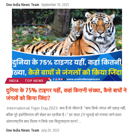
One India News Team
September 10, 2025
INDIA
TOP NEWS
दुनिया के 75% टाइगर यहीं, कहां कितनी संख्‍या, कैसे बाघों ने
जंगलों को किया जिंदा?
International Tiger Day 2025: बाघ हैं तो जीवन है "बाघ सिर्फ जंगल की दहाड़ नहीं,
बल्कि पूरे इकोसिस्टम की सेहत का प्रतीक है।" हर साल 29 जुलाई को मनाया जाने वाला
अंतरराष्ट्रीय बाघ दिवस न सिर्फ एक विलुप्तप्राय प्रज?
...
One India News Team
July 29, 2025