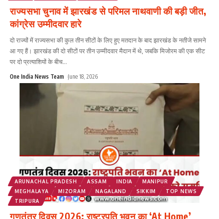
राज्यसभा चुनाव में झारखंड से परिमल नाथवाणी की बड़ी जीत,
कांग्रेस उम्मीदवार हारे
दो राज्यों में राज्यसभा की कुल तीन सीटों के लिए हुए मतदान के बाद झारखंड के नतीजे सामने
आ गए हैं। झारखंड की दो सीटों पर तीन उम्मीदवार मैदान में थे, जबकि मिजोरम की एक सीट
पर दो प्रत्याशियों के बीच
...
One India News Team
June 18, 2026
ARUNACHAL PRADESH
ASSAM
INDIA
MANIPUR
MEGHALAYA
MIZORAM
NAGALAND
SIKKIM
TOP NEWS
TRIPURA
गणतंत्र दिवस 2026: राष्ट्रपति भवन का ‘At Home’