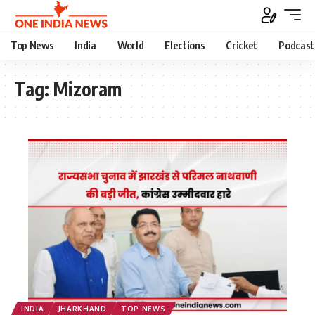
Top News
India
World
Elections
Cricket
Podcast
Tag:
Mizoram
INDIA
JHARKHAND
TOP NEWS