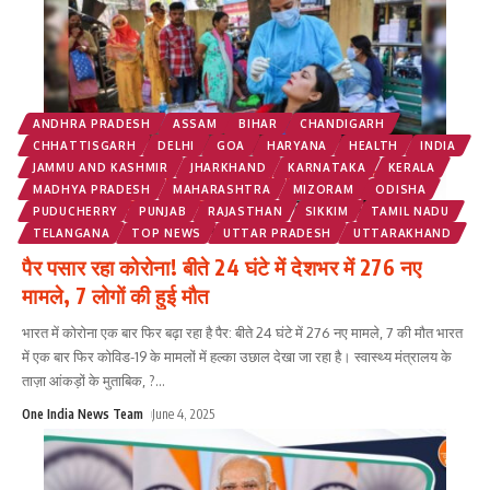
ANDHRA PRADESH
ASSAM
BIHAR
CHANDIGARH
CHHATTISGARH
DELHI
GOA
HARYANA
HEALTH
INDIA
JAMMU AND KASHMIR
JHARKHAND
KARNATAKA
KERALA
MADHYA PRADESH
MAHARASHTRA
MIZORAM
ODISHA
PUDUCHERRY
PUNJAB
RAJASTHAN
SIKKIM
TAMIL NADU
TELANGANA
TOP NEWS
UTTAR PRADESH
UTTARAKHAND
पैर पसार रहा कोरोना! बीते 24 घंटे में देशभर में 276 नए
मामले, 7 लोगों की हुई मौत
भारत में कोरोना एक बार फिर बढ़ा रहा है पैर: बीते 24 घंटे में 276 नए मामले, 7 की मौत भारत
में एक बार फिर कोविड-19 के मामलों में हल्का उछाल देखा जा रहा है। स्वास्थ्य मंत्रालय के
ताज़ा आंकड़ों के मुताबिक, ?
...
One India News Team
June 4, 2025