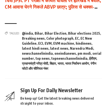
14वीं JPSC PT परीक्षा में कथित धांधली पर झारखंड में बवाल,
CM आवास घेरने निकले ABVP छात्र; पुलिस से धक्का-
मुक्की
@india
,
Bihar
,
Bihar Election
,
Bihar elections 2025
,
TAGGED:
Breaking news
,
Color photograph
,
EC
,
EC New
Guideline
,
ECI
,
EVM
,
EVM machine
,
hindinews
,
latest hindi news
,
latest news
,
Narendra Modi
,
newschannelinindia
,
oneindianews
,
pm modi
,
serial
number
,
top news
,
topnewschannelinindia
,
ईवीएम
,
प्रधानमंत्री नरेंद्र मोदी
,
बिहार
,
भारत
,
भारत निर्वाचन आयोग
,
रंगीन
फोटो और सीरियल नंबर
Sign Up For Daily Newsletter
Be keep up! Get the latest breaking news delivered
straight to your inbox.