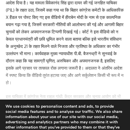
आदेश दिया है। यह मामला विवेकानंद सिंह द्वारा दायर की गई जनहित याचिका
(PIL) के तहत उठा, जिसमें कहा गया था कि बिहार कांग्रेस कमेटी के आधिकारिक
X हैंडल पर पोस्ट किए गए इस वीडियो में हीराबेन मोदी के नाम से एक काल्पनिक
बयान गढ़ा गया है, जिसमें सरकारी नीतियों की आलोचना की गई और आगामी बिहार
चुनावों को लेकर अपमानजनक टिप्पणी दिखाई गई। कोर्ट ने इस वीडियो को न
केवल प्रधानमंत्री की छवि धूमिल करने वाला बताया बल्कि इसे भारतीय संविधान
के अनुच्छेद 21 के तहत मिलने वाले निजता और प्रतिष्ठा के अधिकार का गंभीर
उल्लंघन भी माना। कार्यवाहक मुख्य न्यायाधीश पी.बी. बैजनथ्री ने सुनवाई के
दौरान कहा कि यह सामग्री घृणित, अरुचिकर और अपमानजनक है, इसलिए
इसके आगे प्रसार पर तत्काल रोक लगाना जरूरी है। अदालत ने अंतरिम आदेश
में स्पष्ट किया कि वीडियो तुरंत हटाया जाए और आगे सर्कुलेशन किसी भी रूप में न
हो।
इस याचिका में कांग्रेस नेता राहुल गांधी, केंद्र सरकार और चुनाव आयोग को भी
प्रतिवादी बनाया गया था। अदालत ने वीडियो हटाने के आदेश के साथ-साथ राहुल
We use cookies to personalise content and ads, to provide
गांधी, फेसबुक, ट्विटर और गूगल को नोटिस भी जारी किए। चुनाव आयोग के
social media features and to analyse our traffic. We also share
information about your use of our site with our social media,
वकील सिद्धार्थ प्रसाद ने मीडिया को बताया कि कोर्ट ने यह मानते हुए आदेश दिया
Continue Reading
advertising and analytics partners who may combine it with
है कि इस तरह की सामग्री चुनावी माहौल को प्रभावित कर सकती है और
other information that you’ve provided to them or that they’ve