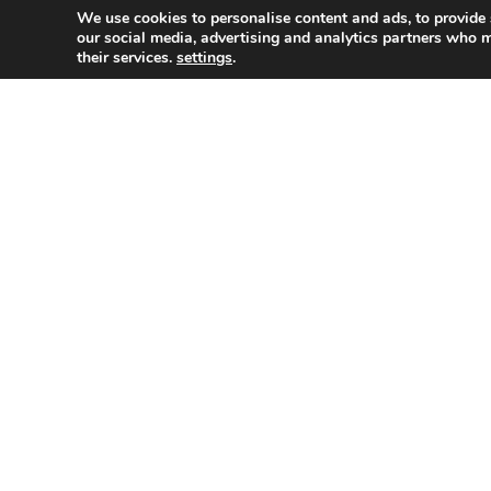
We use cookies to personalise content and ads, to provide 
our social media, advertising and analytics partners who m
their services.
settings
.
राष्ट्रीय राजधानी दिल्ली में G20 की मीटिंग के लिए IT
इस कॉम्पलैक्स का उद्घाटन आज शाम पीएम मोदी करेंगे। द
SHARE
करोड़ आई है और ये 123 एकड़ में फैला है। इस ITPO कॉम्
है। ITPO की फुल फॉर्म इंटरनेशनल ट्रेड प्रमोशन ऑर्गे
Contents