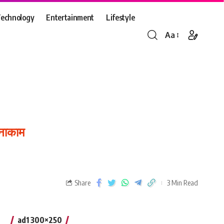
echnology
Entertainment
Lifestyle
Aa
 नाकाम
Share
3 Min Read
ad1 300×250