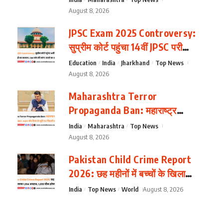
August 8, 2026
JPSC Exam 2025 Controversy:
सुप्रीम कोर्ट पहुंचा 14वीं JPSC परीक्षा
में कथित गड़बड़ी का मामला, CBI जांच
Education
India
Jharkhand
Top News
की मांग; छात्रों का आंदोलन जारी
August 8, 2026
Maharashtra Terror
Propaganda Ban: महाराष्ट्र
सरकार का बड़ा एक्शन, IS-ISKP,
India
Maharashtra
Top News
AQIS और हिज्ब से जुड़ी 114 जिहादी
August 8, 2026
सामग्रियां बैन
Pakistan Child Crime Report
2026: छह महीनों में बच्चों के खिलाफ
1,914 अपराध, 1,015 यौन शोषण के
India
Top News
World
August 8, 2026
मामले