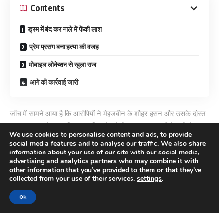
Contents
ड्रम में बंद कर नाले में फेंकी लाश
प्रेम प्रसंग बना हत्या की वजह
मोबाइल लोकेशन से खुला राज
आगे की कार्रवाई जारी
जाँच में सामने आया है कि आरोपियों ने मेहजबीन के शौहर हसन और उसके दोस्त
मुआजम पठान के साथ मिलकर महिला के प्रेमी अरबाज खान की बेरहमी से हत्या
We use cookies to personalise content and ads, to provide
कर दी।
social media features and to analyse our traffic. We also share
information about your use of our site with our social media,
ड्रम में बंद कर नाले में फेंकी लाश
advertising and analytics partners who may combine it with
other information that you’ve provided to them or that they’ve
Continue Reading
collected from your use of their services.
settings
.
पुलिस के अनुसार, हत्या के बाद आरोपियों ने शव को एक हरे रंग के ड्रम में बंद
कर
Vasai
के नाले में फेंक दिया था।
Ok