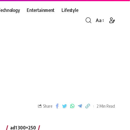
echnology
Entertainment
Lifestyle
Aa
।
Share
2 Min Read
ad1 300×250