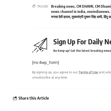
TAGGED:
Breaking news
,
CM DHAMI
,
CM Dhami
news channel in india
,
oneindianews
,
मनसा देवी हादस
,
मुख्यमंत्री पुष्कर सिंह धामी
,
हिंदू ध
Sign Up For Daily N
Be keep up! Get the latest breaking news 
[mc4wp_form]
By signing up, you agree to our
Terms of Use
and ackn
unsubscribe at any time.
Share this Article