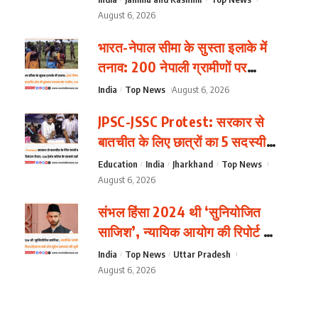
सियासत
August 6, 2026
भारत-नेपाल सीमा के सुस्ता इलाके में
तनाव: 200 नेपाली ग्रामीणों पर
भारतीय क्षेत्र में घुसकर पथराव का
India
Top News
August 6, 2026
आरोप, FIR दर्ज
JPSC-JSSC Protest: सरकार से
बातचीत के लिए छात्रों का 5 सदस्यीय
प्रतिनिधिमंडल तैयार, CM हेमंत सोरेन
Education
India
Jharkhand
Top News
के सामने रखीं दो शर्तें
August 6, 2026
संभल हिंसा 2024 थी ‘सुनियोजित
साजिश’, न्यायिक आयोग की रिपोर्ट में
सपा सांसद जियाउर्रहमान बर्क और
India
Top News
Uttar Pradesh
सुहैल इकबाल की भूमिका का दावा
August 6, 2026