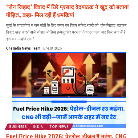
‘जैन जिहाद’ विवाद में घिरे प्रसाद वेदपाठक ने खुद को बताया
पीड़ित, कहा- मिल रही हैं धमकियां
मुंबई के घाटकोपर में जैन संतों के लिए बनाए गए विशेष सफेद रास्ते को ‘जैन जिहाद’ बताकर
विवाद खड़ा करने वाले सोशल मीडिया इन्फ्लुएंसर प्रसाद वेदपाठक एक बार फिर चर्चा में हैं।
इस बार उन्होंने एक ?
...
One India News Team
June 18, 2026
BUSINESS
INDIA
TOP NEWS
Fuel Price Hike 2026: पेट्रोल-डीजल ₹3 महंगा, CNG