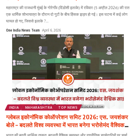
महाराष्ट्र की राजधानी मुंबई के गोरेगाँव (दिंडोशी इलाके) में रविवार (5 अप्रैल 2026) की रात
एक धार्मिक शोभायात्रा के दौरान दो गुटों के बीच हिंसक झड़प हो गई। इस घटना में कई लोग
घायल हो गए, जिससे इलाके ?
...
One India News Team
April 6, 2026
INDIA
MAHARASHTRA
TOP NEWS
ग्लोबल इकोनॉमिक कोऑपरेशन समिट 2026: एस. जयशंकर
बोले – बदलते विश्व व्यवस्था में भारत बनेगा भरोसेमंद वैश्विक
साझेदार
भारत की बढ़ती आर्थिक ताकत, बदलती वैश्विक व्यवस्था और रणनीतिक साझेदारियों पर चर्चा