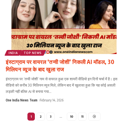
INDIA
TOP NEWS
इंस्टाग्राम पर वायरल ‘तन्वी जोशी’ निकली AI मॉडल, 30
मिलियन व्यूज के बाद खुला राज
इंस्टाग्राम पर ‘तन्वी जोशी’ नाम से वायरल हुआ एक शायरी वीडियो इन दिनों चर्चा में है। इस
वीडियो को करीब 30 मिलियन व्यूज मिले, लेकिन बाद में खुलासा हुआ कि यह कोई असली
लड़की नहीं बल्कि AI से बनाया गया
...
One India News Team
February 14, 2026
1
2
3
…
10
11