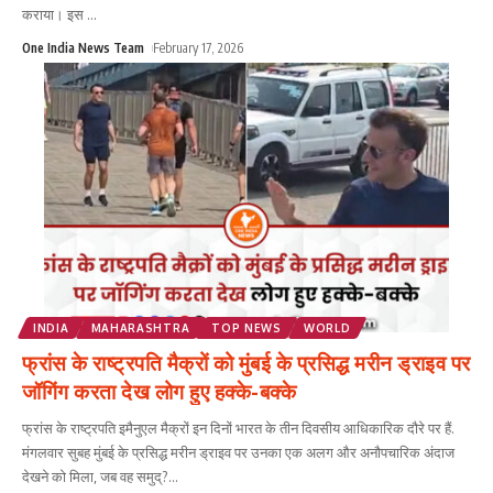
कराया। इस
...
One India News Team
February 17, 2026
INDIA
MAHARASHTRA
TOP NEWS
WORLD
फ्रांस के राष्ट्रपति मैक्रों को मुंबई के प्रसिद्ध मरीन ड्राइव पर
जॉगिंग करता देख लोग हुए हक्के-बक्के
फ्रांस के राष्ट्रपति इमैनुएल मैक्रों इन दिनों भारत के तीन दिवसीय आधिकारिक दौरे पर हैं.
मंगलवार सुबह मुंबई के प्रसिद्ध मरीन ड्राइव पर उनका एक अलग और अनौपचारिक अंदाज
देखने को मिला, जब वह समुद्?
...